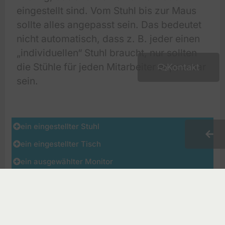
eingestellt sind. Vom Stuhl bis zur Maus
sollte alles angepasst sein. Das bedeutet
nicht automatisch, dass z. B. jeder einen
„individuellen“ Stuhl braucht, nur sollten
die Stühle für jeden Mitarbeiter anpassbar
Kontakt
sein.
ein eingestellter Stuhl
ein eingestellter Tisch
ein ausgewählter Monitor
eine angepasste Maus
definierte Tastatur-Position
moderne Rechner